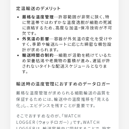
定温輸送のデメリット
厳格な温度管理…
許容範囲が非常に狭く、特
に常温帯ではわずかな温度逸脱が細胞の死滅
に直結するため、高度な加温・保冷技術が不可
欠です。
外気温の影響…
容器が外気温の変化を受けや
すく、季節や輸送ルートに応じた綿密な梱包設
計が求められます。
輸送時間の制約…
細胞が活動を続けているた
め栄養枯渇や老廃物の蓄積が進み、遅延が許
されないタイトな配送スケジュールとなりま
す。
輸送時の温度管理におすすめのデータロガー
厳格な温度管理が求められる細胞輸送の品質を
保証するためには、輸送中の温度推移を「見える
化」し、エビデンスを残すことが重要です。
そこでおすすめなのが、「WATCH
LOGGER（ウォッチロガー）」です。WATCH
LOGGERは、輸送容器内に同封することで、設定