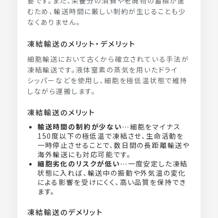
要です。また、栄養分の消費や老廃物の蓄積が進
むため、輸送時間に厳しい制約が生じることも少
なくありません。
凍結輸送のメリット・デメリット
細胞輸送において古くから確立されている手法が
凍結輸送です。液体窒素の蒸気を用いたドライ
シッパーなどを使用し、細胞を極低温状態で維持
しながら運搬します。
凍結輸送のメリット
輸送時間の制約が少ない…
細胞をマイナス
150度以下の極低温で凍結させ、生命活動を
一時停止させることで、数日間の長距離輸送や
海外輸送にも対応可能です。
細胞劣化のリスクが低い…
一度安定した凍結
状態に入れば、輸送中の振動や外気温の変化
による影響を受けにくく、高い品質を保持でき
ます。
凍結輸送のデメリット