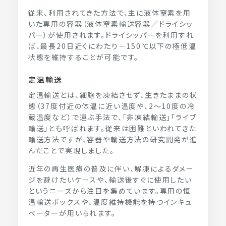
従来、利用されてきた方法で、主に液体窒素を用
いた専用の容器（液体窒素輸送容器／ドライシッ
パー）が使用されます。ドライシッパーを利用すれ
ば、最長20日近くにわたり－150℃以下の極低温
状態を維持することが可能です。
定温輸送
定温輸送とは、細胞を凍結させず、生きたままの状
態（37度付近の体温に近い温度や、2～10度の冷
蔵温度など）で運ぶ手法で、「非凍結輸送」「ライブ
輸送」とも呼ばれます。従来は困難といわれてきた
輸送方法ですが、容器や輸送方法の研究開発が進
んだことで実現しました。
近年の再生医療の普及に伴い、解凍によるダメー
ジを避けたいケースや、輸送後すぐに使用したい
というニーズから注目を集めています。専用の恒
温輸送ボックスや、温度維持機能を持つインキュ
ベーターが用いられます。