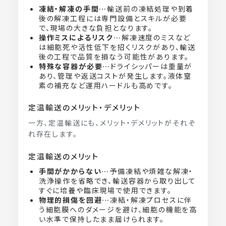
凍結・解凍の手間…
輸送前の凍結処理や到着
後の解凍工程には専門設備とスキルが必要
で、現場の大きな負担となります。
操作ミスによるリスク…
解凍速度のミスなど
は細胞死や活性低下を招くリスクがあり、輸送
後の工程で品質を損なう可能性があります。
特殊な容器が必要…
ドライシッパーは重量が
あり、管理や返送コストが発生します。液体窒
素の補充など運用ハードルも高めです。
定温輸送のメリット・デメリット
一方、定温輸送にも、メリット・デメリットがそれぞ
れ存在します。
定温輸送のメリット
手間がかからない…
予備凍結や煩雑な解凍・
洗浄操作を省略でき、輸送容器から取り出して
すぐに培養や臨床現場で使用できます。
物理的損傷を回避…
凍結・解凍プロセスに伴
う細胞膜へのダメージを避け、細胞の機能を高
い水準で保持したまま届けられます。