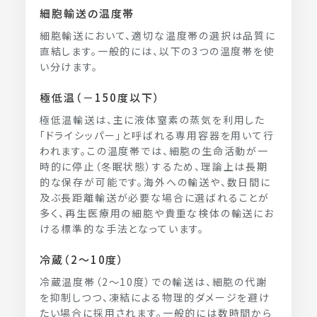
細胞輸送の温度帯
細胞輸送において、適切な温度帯の選択は品質に
直結します。一般的には、以下の3つの温度帯を使
い分けます。
極低温（－150度以下）
極低温輸送は、主に液体窒素の蒸気を利用した
「ドライシッパー」と呼ばれる専用容器を用いて行
われます。この温度帯では、細胞の生命活動が一
時的に停止（冬眠状態）するため、理論上は長期
的な保存が可能です。海外への輸送や、数日間に
及ぶ長距離輸送が必要な場合に選ばれることが
多く、再生医療用の細胞や貴重な検体の輸送にお
ける標準的な手法となっています。
冷蔵（2～10度）
冷蔵温度帯（2～10度）での輸送は、細胞の代謝
を抑制しつつ、凍結による物理的ダメージを避け
たい場合に採用されます。一般的には数時間から