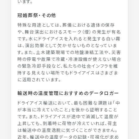
います。
冠婚葬祭・その他
特殊な用途としては、葬儀における遺体の保存
や、舞台演出におけるスモーク（煙）の発生が有名
です。水にドライアイスを入れると発生する白い霧
は、演出効果として欠かせないものとなっていま
す。また、土木建築現場での地盤凍結工法や、災害
時の停電や故障で冷蔵・冷凍設備が使えない場合
の緊急冷却手段など、私たちの社会インフラを維
持する見えない場所でもドライアイスはさまざま
に活用されています。
輸送時の温度管理におすすめのデータロガー
ドライアイス輸送において、最も困難な課題は「中
が本当に冷えていたこと」を後から証明すること
です。また、ドライアイスが途中で消滅して温度が
上昇しても、到着時に荷物が冷えていれば、荷主
は輸送中の温度逸脱に気づくことができません。
近年、輸送中の温度データの記録・可視化が求め