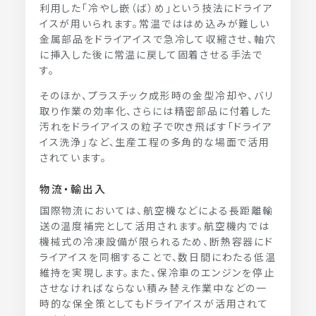
利用した「冷やし嵌（ば）め」という技法にドライア
イスが用いられます。常温でははめ込みが難しい
金属部品をドライアイスで急冷して収縮させ、軸穴
に挿入した後に常温に戻して固着させる手法で
す。
そのほか、プラスチック成形時の金型冷却や、バリ
取り作業の効率化、さらには精密部品に付着した
汚れをドライアイスの粒子で吹き飛ばす「ドライア
イス洗浄」など、生産工程の多角的な場面で活用
されています。
物流・輸出入
国際物流においては、航空機などによる長距離輸
送の温度補完として活用されます。航空機内では
機械式の冷凍設備が限られるため、断熱容器にド
ライアイスを同梱することで、数日間にわたる低温
維持を実現します。また、保冷車のエンジンを停止
させなければならない積み替え作業中などの一
時的な保全策としてもドライアイスが活用されて