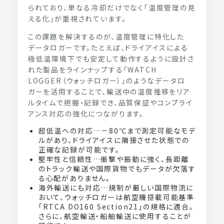
られており、単なる冷却だけでなく「温度管理の見
える化」が重視されています。
この課題を解決するのが、温度管理に特化した
データロガーです。たとえば、ドライアイスによる
極低温環境下でも安定して動作するように設計さ
れた製品をラインナップする「WATCH
LOGGER（ウォッチロガー）」のようなデータロ
ガーを活用することで、輸送中の温度推移をリア
ルタイムで把握・記録でき、品質保証やコンプライ
アンス対応の強化につながります。
超低温への対応…－80℃まで測定可能なモデ
ルがあり、ドライアイスに隣接させた状態での
正確な記録が可能です。
堅牢性と信頼性…衝撃や振動に強く、長距離
のトラック輸送や国際貨物でもデータが欠落す
る心配がありません。
海外輸送にも対応…規制が厳しい国際物流に
おいて、ウォッチロガーは航空機搭載可能基準
「RTCA DO160 Section21」の規格に適合。
さらに、航空輸送・船舶輸送に使用することが