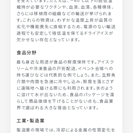
を支えています。たとえば、－60℃以下の超低温
維持が必要なワクチンや、血液、血清、各種検体、
さらには移植用の組織などの輸送が挙げられま
す。これらの物資は、わずかな温度上昇が品質の
劣化や機能喪失に直結するため、電源のない輸送
過程でも安定して極低温を保てるドライアイスが
欠かせない存在となっています。
食品分野
最も身近な用途が食品の鮮度保持です。アイスク
リームや冷凍食品の戸別配送、イベント会場への
持ち運びなどは代表的な例でしょう。また、生鮮魚
介類や肉類を急速に冷やし込み、鮮度を落とさず
に遠隔地へ届ける際にも利用されます。氷のよう
に溶けて水が出ないため、食品のパッケージを濡
らして商品価値を下げることがない点も、食品業
界で選ばれる大きな理由となっています。
工業・製造業
製造業の現場では、冷却による金属の性質変化を