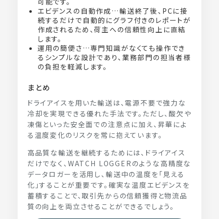
可能です。
エビデンスの自動作成…輸送終了後、PCに接
続するだけで自動的にグラフ付きのレポートが
作成されるため、荷主への信頼性向上に直結
します。
運用の簡便さ…専門知識がなくても操作でき
るシンプルな設計であり、業務部門の担当者様
の負担を軽減します。
まとめ
ドライアイスを用いた輸送は、電源不要で強力な
冷却を実現できる優れた手法です。ただし、酸欠や
凍傷といった安全面での注意点に加え、昇華によ
る温度変化のリスクを常に抱えています。
高品質な輸送を継続するためには、ドライアイス
だけでなく、WATCH LOGGERのような高精度な
データロガーを活用し、輸送中の温度を「見える
化」することが重要です。確実な温度エビデンスを
蓄積することで、取引先からの信頼獲得と物流品
質の向上を両立させることができるでしょう。