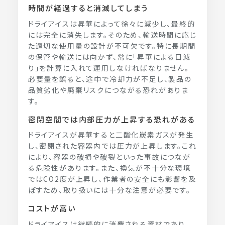
時間が経過すると消滅してしまう
ドライアイスは昇華によって徐々に減少し、最終的
には完全に消失します。そのため、輸送時間に応じ
た適切な使用量の設計が不可欠です。特に長期間
の保管や輸送には向かず、常に「昇華による目減
り」を計算に入れて運用しなければなりません。
必要量を誤ると、途中で冷却力が不足し、製品の
品質劣化や廃棄リスクにつながる恐れがありま
す。
密閉空間では内部圧力が上昇する恐れがある
ドライアイスが昇華すると二酸化炭素ガスが発生
し、密閉された容器内では圧力が上昇します。これ
により、容器の破損や破裂といった事故につなが
る危険性があります。また、換気が不十分な環境
ではCO2度が上昇し、作業者の安全にも影響を及
ぼすため、取り扱いには十分な注意が必要です。
コストが高い
ドライアイスは継続的に消費される資材であり、