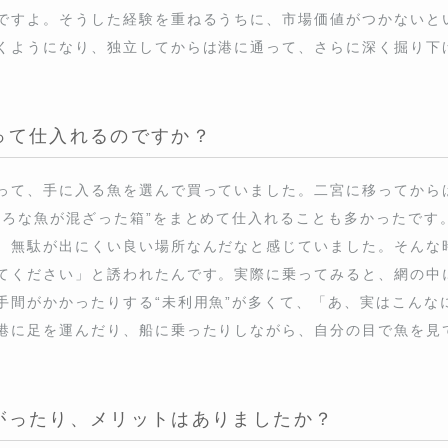
て仕入れるのですか？
て、手に入る魚を選んで買っていました。二宮に移ってからは、地元
混ざった箱”をまとめて仕入れることも多かったです。地元の漁場は
良い場所なんだなと感じていました。そんな時、若い漁師の子に「一
。実際に乗ってみると、網の中には名前が知られていなかったり、
て、「あ、実はこんなにいるんだ」と気づきました。それ以来、港に
目で魚を見て仕入れるようになりました。
ったり、メリットはありましたか？
って本当に良かったと思っています。沖ではたまにサメがかかったり
本は逃がします。海の現場に直接触れると、魚の生態や季節の流れ
だから、仕入れるというより海の流れを読みながら選ぶ感覚に近くな