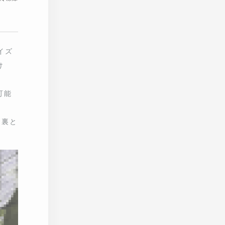
キッチ
ても美
メ
となっ
の温