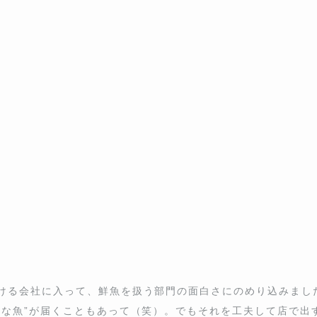
る会社に入って、鮮魚を扱う部門の面白さにのめり込みました。と
届くこともあって（笑）。でもそれを工夫して店で出すと、お客さん
を重ねるうちに、市場価値がつかないという理由だけで埋もれてい
に通って、さらに深く掘り下げていくようになりました。