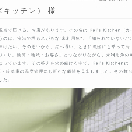
イズキッチン） 様
届ける、お店があります。その名は Kai's Kitchen（カイズ
港で埋もれがちな"未利用魚"。「知られていないだけで、本当はと
、港へ通い、ときに漁船にも乗って海の"今"を知り、魚と向き合う
つながりながら、未利用魚の可能性を広げていく姿勢が、この店の芯
's KitchenはWATCH LOGGERによる食品や冷蔵庫・冷凍庫
その舞台裏とこだわりを、今回はじっくりと伺いました。