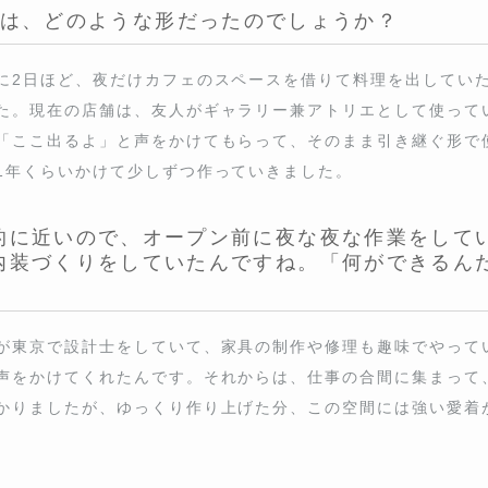
2日ほど、夜だけカフェのスペースを借りて料理を出していたんです
の店舗は、友人がギャラリー兼アトリエとして使っていた場所です。
かけてもらって、そのまま引き継ぐ形で使わせてもらうことになりま
ていきました。
に近いので、オープン前に夜な夜な作業をしている
くりをしていたんですね。「何ができるんだろう？」と
東京で設計士をしていて、家具の制作や修理も趣味でやっているん
くれたんです。それからは、仕事の合間に集まって、コツコツと作業
作り上げた分、この空間には強い愛着があります。
ましたが、カイズキッチンの魅力といえば
“
未利用魚（
未利用魚とは何か？また、未利用魚に取り組むように