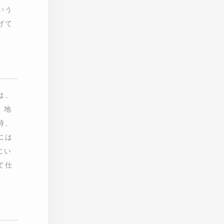
の魚
魚が
度、船
扱いに
足を運
する
、海そ
りま