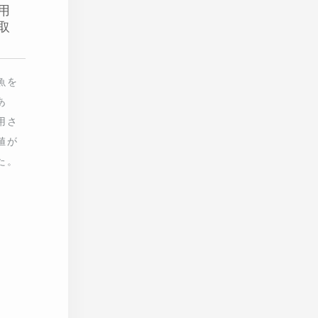
と、
用魚と
量がま
驚く