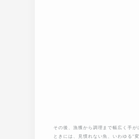
その後、漁獲から調理まで幅広く手がけ
は、見慣れない魚、いわゆる“変な魚”が
を持ってくれるんですよ。そうした経験
意識が向くようになり、独立してからは港