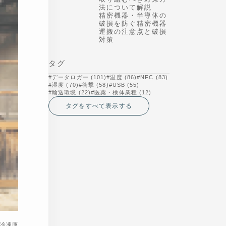
り組むべき対策方法
について解説
精密機器・半導体の
破損を防ぐ精密機器
運搬の注意点と破損
対策
タグ
データロガー (101)
温度 (86)
NFC (83)
湿度 (70)
衝撃 (58)
USB (55)
輸送環境 (22)
医薬・検体業種 (12)
タグをすべて表示する
・冷凍庫