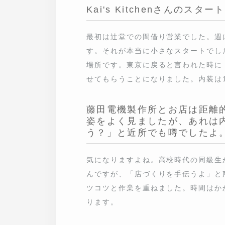
最初は辻堂での間借り営業でした。週に
れが本当に小さなスタートでした。現在
戻ると言われた時に「ここ出るよ」と声を
た。内装は1年くらいかけて少しずつ作っ
藤田電機製作所とお店は距離的
をよく見ましたが、あれは内装づ
所でも噂でしたよ。
気になりますよね。高校時代の同級生が
が、「店づくりを手伝うよ」と声をかけて
ました。時間はかかりましたが、ゆっくり
店づくりの背景が少し見えてき
ようぎょ）
”
ですよね。そもそも