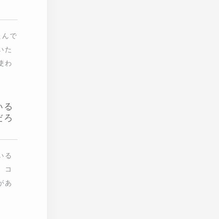
。そ
東京に
し
姿
近
です
を重ね
みり
なっ