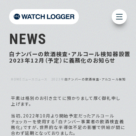
NEWS
白ナンバーの飲酒検査・アルコール検知器設置
2023年12月（予定）に義務化のお知らせ
HOME
ニュース
ニュース 2023年
白ナンバーの飲酒検査・アルコール検知器設置 
平素は格別のお引き立てに預かりまして厚く御礼申し
上げます。
当初、2022年10月より開始予定だったアルコール
チェッカーを使用する「白ナンバー事業者の飲酒検査義
務化」ですが、世界的な半導体不足の影響で供給が間に
合わず延期となっておりました。