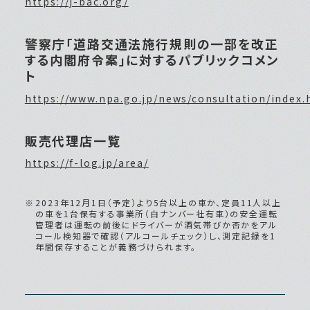
https://j-bac.org/
警察庁「道路交通法施行規則の一部を改正
する内閣府令案」に対するパブリックコメン
ト
https://www.npa.go.jp/news/consultation/index.
販売代理店一覧
https://f-log.jp/area/
2023年12月1日（予定）より5台以上の車か、定員11人以上
の車を1台保有する事業所（白ナンバー社有車）の安全運転
管理者は運転の前後にドライバーが酒気帯びか否かをアル
コール検知器で確認（アルコールチェック）し、測定記録を1
年間保存することが義務づけられます。