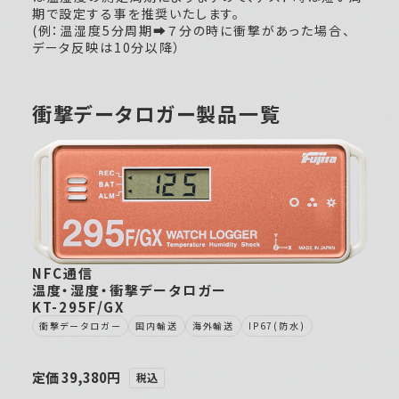
期で設定する事を推奨いたします。
(例：温湿度5分周期➡７分の時に衝撃があった場合、
データ反映は10分以降）
衝撃データロガー製品一覧
NFC通信
温度・湿度・衝撃データロガー
KT-295F/GX
衝撃データロガー
国内輸送
海外輸送
IP67(防水)
定価 39,380円
税込