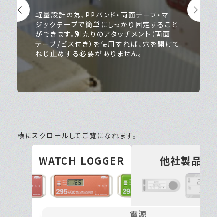
NFCタイプは、標準でIP67防水規格に準
拠。粉塵が内部に侵入せず、水深1メートル
の水中に30分間つけても機器に影響を受け
ません。NFCタイプをご利用頂くことで様々
な環境での測定をサポートします。
横にスクロールしてご覧になれます。
WATCH LOGGER
他社製品
電源