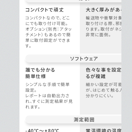
コンパクトで頑丈
大きく厚みがある
コンパクトなので、どこ
輸送物や衝撃対象物に
にでも取り付け可能。
取り付ける際、邪魔に
オプション(別売：アタッ
ります。取付がネジで、
チメント）もあるので簡
非常に面倒。
単に取付固定ができま
す。
ソフト
ウェア
誰でも分かる
色々な事を設定でき
簡単仕様
るが
複雑
シンプルな手順で簡単
細かい設定が可能だ
設定。
が、はじめて触る人に
レポートは自動出力さ
分かりにくい。
れ、すぐに測定結果が見
れます。
測定
範囲
-40℃〜+80℃
常温環境の温度・湿