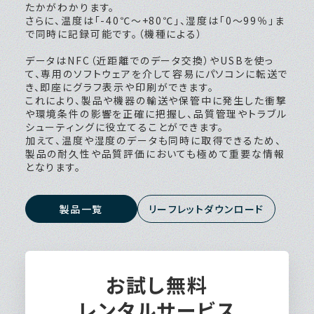
たかがわかります。
さらに、温度は「-40℃〜+80℃」、湿度は「0〜99％」ま
で同時に記録可能です。（機種による）
データはNFC（近距離でのデータ交換）やUSBを使っ
て、専用のソフトウェアを介して容易にパソコンに転送で
き、即座にグラフ表示や印刷ができます。
これにより、製品や機器の輸送や保管中に発生した衝撃
や環境条件の影響を正確に把握し、品質管理やトラブル
シューティングに役立てることができます。
加えて、温度や湿度のデータも同時に取得できるため、
製品の耐久性や品質評価においても極めて重要な情報
となります。
製品一覧
リーフレットダウンロード
全機種が
レンタル対象
お試し無料
レンタルサービス