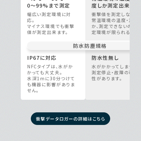
0〜99%まで測定
度しか
測定出来ない
幅広い測定環境に対
衝撃値を測定しながら
応。
常温環境の温度・湿度
マイナス環境でも衝撃
か、測定できないので
値が測定出来ます。
定環境が限られる。
防水
防塵規格
IP67に対応
防水性無し
NFCタイプは、水がか
水がかかってしまうと、
かっても大丈夫。
測定停止・故障の可能
水深1mに30分つけて
性があります。
も機器に影響がありま
せん。
衝撃データロガーの詳細はこちら