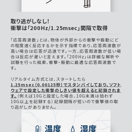
取り逃がしなし！
衝撃は「200Hz/1.25msec」間隔で取得
「応答周波数」とは、物体が外部からの衝撃や振動にど
の程度速く反応するかを示す指標であり、応答周波数が
高い場合は応答が迅速です。一方、応答周波数が低い場
合は反応が遅いと言えます。「200Hz」は詳細な解析や
試験を行った結果、衝撃・振動に最適な応答周波数で
す。
リアルタイム方式とは、スタートしたら
1.25msec（0.00125秒）でスタンバイしており、ソフト
ウェアで設定した衝撃のしきい値を超えると記録されま
す。
（例えば10Gと設定した場合、10G未満は拾わず
10G以上を記録する）記録間隔が短いので衝撃値の取
り逃がしがありません。