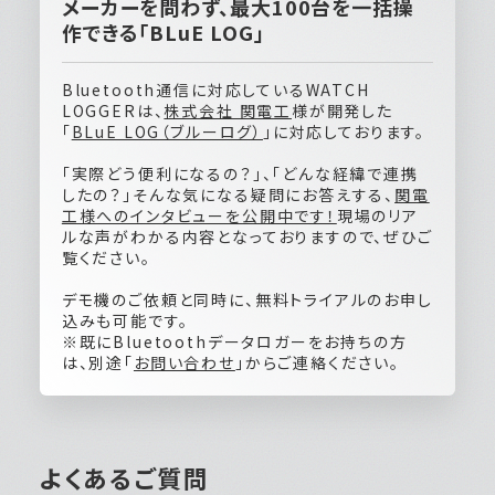
メーカーを問わず、最大100台を一括操
作できる「BLuE LOG」
Bluetooth通信に対応しているWATCH
LOGGERは、
株式会社 関電工
様が開発した
「
BLuE LOG（ブルーログ）
」に対応しております。
「実際どう便利になるの？」、「どんな経緯で連携
したの？」そんな気になる疑問にお答えする、
関電
工様へのインタビューを公開中です！
現場のリア
ルな声がわかる内容となっておりますので、ぜひご
覧ください。
デモ機のご依頼と同時に、無料トライアルのお申し
込みも可能です。
※既にBluetoothデータロガーをお持ちの方
は、別途「
お問い合わせ
」からご連絡ください。
よくあるご質問