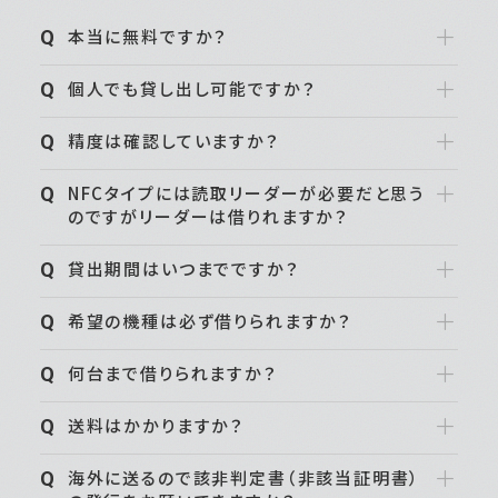
本当に無料ですか？
はい。無料で利用できます。
個人でも貸し出し可能ですか？
申し訳ございません。レンタルサービスをご利用
精度は確認していますか？
頂けるのは法人様のみとなっております。
デモ機はハードやソフトの使い勝手を確認して
NFCタイプには読取リーダーが必要だと思う
頂く目的で貸し出しをしております。ご理解頂け
れば幸いです。
のですがリーダーは借りれますか？
読取リーダーも同時貸出可能です。
貸出期間はいつまでですか？
約３週間です。ご返却期日までに必ずご返却くだ
希望の機種は必ず借りられますか？
さい。
次にお待ちのお客様へのご迷惑となりますので、
デモ機の在庫がない場合は順番待ちとなりま
ご理解とご協力のほどよろしくお願いいたしま
何台まで借りられますか？
す。お客様の用途によっては最適な別の機種をご
す。
提案することも可能です。
申し訳ございません。貸し出しは１法人様１台ま
送料はかかりますか？
でとなります。
デモ機に関する送料はお互い元払いでお願いし
海外に送るので該非判定書（非該当証明書）
ております。