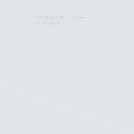
NFC通信読取リーダー
RC-S380/S