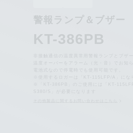
警報ランプ＆ブザー