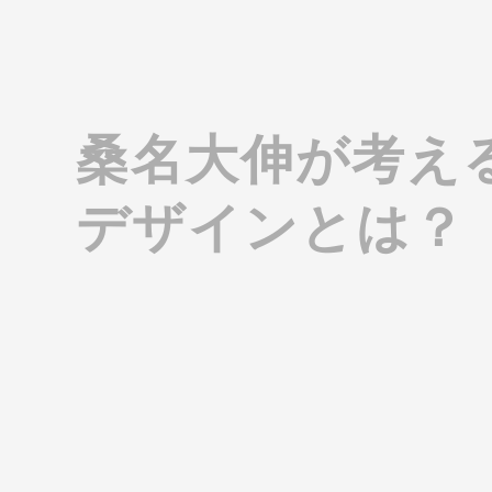
データロガーの領域で、約20年にわたる実績を持つ
藤田電機製作所のWATCH LOGGER（ウォッチロガ
衝撃データロガーや超低温タイプをラインナップす
なく、