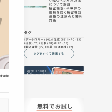
り組むべき対策方法
について解説
精密機器・半導体の
破損を防ぐ精密機器
運搬の注意点と破損
対策
タグ
データロガー (101)
温度 (86)
NFC (83)
湿度 (70)
衝撃 (58)
USB (55)
輸送環境 (22)
医薬・検体業種 (12)
タグをすべて表示する
庫環境