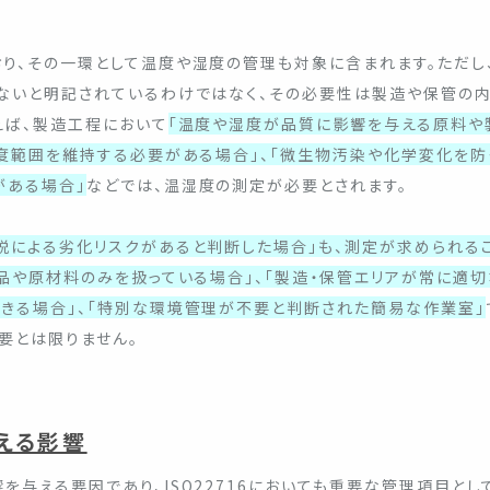
り、その一環として温度や湿度の管理も対象に含まれます。ただし
ないと明記されているわけではなく、その必要性は製造や保管の内
えば、製造工程において
「温度や湿度が品質に影響を与える原料や
湿度範囲を維持する必要がある場合」、「微生物汚染や化学変化を防
がある場合」
などでは、温湿度の測定が必要とされます。
脱による劣化リスクがあると判断した場合」も、測定が求められる
品や原材料のみを扱っている場合」、「製造・保管エリアが常に適
きる場合」、「特別な環境管理が不要と判断された簡易な作業室」
要とは限りません。
える影響
与える要因であり、ISO22716においても重要な管理項目とし