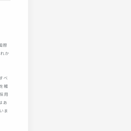
国際
入れか
すべ
を維
を採用
はあ
いま