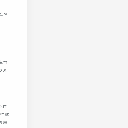
離や
生育
の適
能性
定性試
考慮