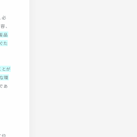
、必
容、
製品
ぐた
ことが
切な環
であ
て位