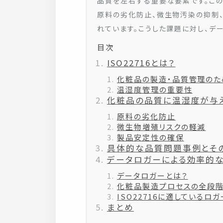
品質を左右する重要な要素です。こ
原料の劣化防止、微生物汚染の抑制
れています。こうした課題に対し、デ
目次
ISO22716とは？
化粧品の製造・品質管理のた
温湿度管理の重要性
化粧品の品質に温湿度が与
原料の劣化防止
微生物増殖リスクの軽減
製品安定性の確保
具体的な品質問題事例とそ
データロガーによる効率的
データロガーとは？
化粧品製造プロセスの全段階
ISO22716に適しているロガ
まとめ