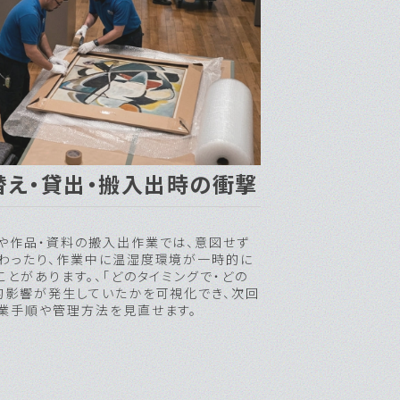
替え・貸出・搬入出時の衝撃
や作品・資料の搬入出作業では、意図せず
わったり、作業中に温湿度環境が一時的に
ことがあります。、「どのタイミングで・どの
的影響が発生していたかを可視化でき、次回
業手順や管理方法を見直せます。
GGERが最適です