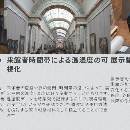
の
来館者時間帯による温湿度の可
展示
視化
温
来館者の増減や扉の開閉、時間帯の違いによって、展
展示替え
箇所
示室内の温度・湿度は日々変動することがあります。
衝撃が加
」発
温湿度データを時系列で記録することで、現場環境
変化する
影
が変化しているかを確認でき、空調設定や運用方法
程度」外
改
を検討する際の判断材料として役立てることができ
以降の作
ます。
データロガーはWATCH LO