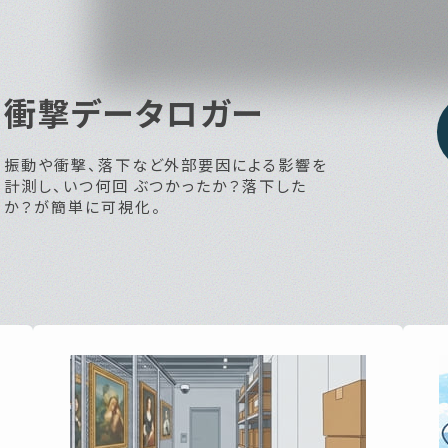
計測し、いつ何回 ぶつかったか？落下した
か？が簡単に可視化。
温度データロガー
温度・湿度データロ
NFCだから測定開始設定もデータ読み取りも
ガー
本体を読取リーダーに置くだけ。さらにスマホ
やタブレットをリーダーとして使え、近接通信
のため非常に高いセキュリティを持っていま
PCとロガーをUSBで繋ぐだけで簡単
す。
に記録を開始できます。使いやすさと多
機能性が相まって、データ計測を必要と
する様々な分野で広く愛用されていま
す。