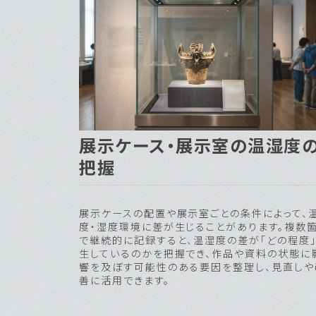
展示ケース・展示室の温湿度
把握
展示ケースの配置や展示室ごとの条件によって、
度・湿度環境に差が生じることがあります。複数
で継続的に記録すると、温湿度の差が「どの程度
生しているのかを把握でき、作品や資料の状態に
響を及ぼす可能性のある要因を整理し、見直しや
善に活用できます。
美術館・博物館環境での
WATCH LOGGER とは？